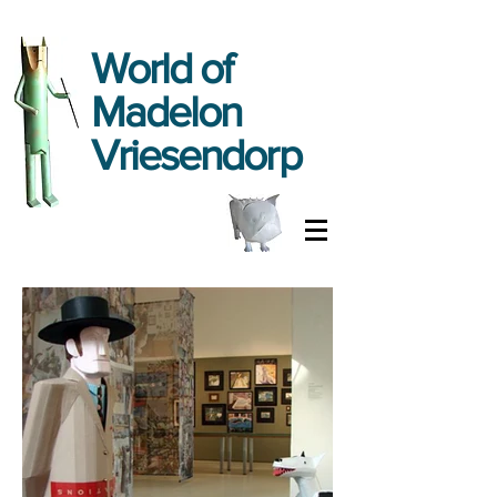
World
of
Madelon
Vriesendorp